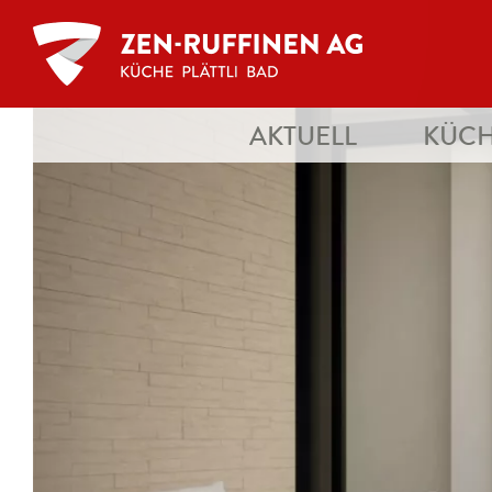
AKTUELL
KÜC