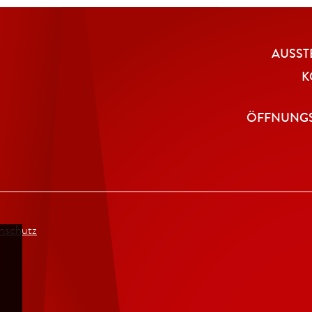
AUSST
K
ÖFFNUNGS
nschutz