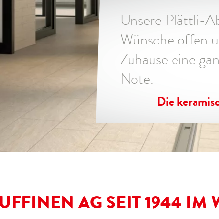
Unsere Plättli-Ab
Wünsche offen u
Zuhause eine gan
Note.
Die keramis
UFFINEN AG SEIT 1944 IM 